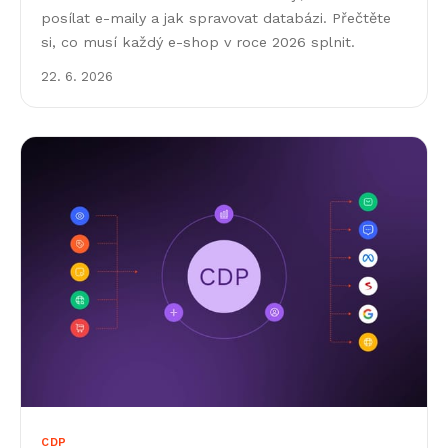
posílat e-maily a jak spravovat databázi. Přečtěte
si, co musí každý e-shop v roce 2026 splnit.
22. 6. 2026
CDP