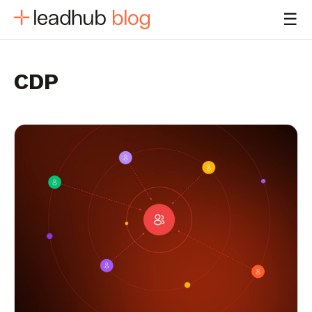
☰
CDP