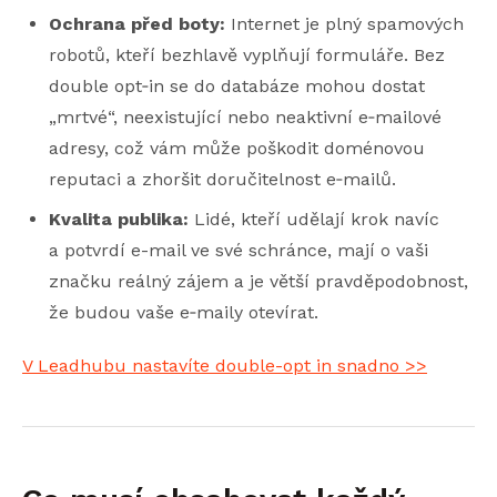
Ochrana před boty:
Internet je plný spamových
robotů, kteří bezhlavě vyplňují formuláře. Bez
double opt‑in se do databáze mohou dostat
„mrtvé“, neexistující nebo neaktivní e‑mailové
adresy, což vám může poškodit doménovou
reputaci a zhoršit doručitelnost e‑mailů.
Kvalita publika:
Lidé, kteří udělají krok navíc
a potvrdí e-mail ve své schránce, mají o vaši
značku reálný zájem a je větší pravděpodobnost,
že budou vaše e‑maily otevírat.
V Leadhubu nastavíte double-opt in snadno >>