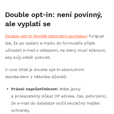
Double opt‑in: není povinný,
ale vyplatí se
Double opt-in (dvojité potvrzení souhlasu)
funguje
tak, že po zadání e‑mailu do formuláře přijde
uživateli e‑mail s odkazem, na který musí kliknout,
aby svůj odběr potvrdil.
V roce 2026 je double opt‑in absolutním
standardem z několika důvodů:
Právní neprůstřelnost:
Máte jasný
a prokazatelný důkaz (IP adresa, čas, potvrzení),
že e‑mail do databáze vložil skutečný majitel
schránky.