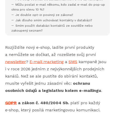
Můžu poslat e-mail někomu, kdo zadal e-mail do pop-up
okna pro slevu 10 %?
Je double opt-in povinný ze zákona?
Jak dlouho smím uchovávat kontakty v databázi?
Smím použít databázi kontaktů ze soutěže nebo
zakoupený seznam?
Rozjíždíte nový e-shop, ladíte první produkty
a nemůžete se dočkat, až rozešlete svůj první
newsletter
?
E-mail marketing
a
SMS
kampaně jsou
i v roce 2026 jedním z nejvýkonnějších prodejních
kanálů. Než se ale pustíte do sbírání kontaktů,
musíte vyřešit jednu zásadní věc:
ochranu
osobních údajů a legislativu kolem e-mailingu
.
GDPR
a zákon č. 480/2004 Sb.
platí pro každý
e‑shop, který posílá marketingovou komunikaci.