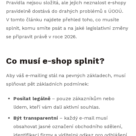
Pravidla nejsou složitá, ale jejich neznalost e‑shopy
pravidelně dostává do drahých problémů s ÚOOÚ.
V tomto článku najdete přehled toho, co musíte
splnit, komu smíte psát a na jaké legislativní změny
se připravit právě v roce 2026.
Co musí e
‑
shop splnit?
Aby váš e‑mailing stál na pevných základech, musí
splňovat pět základních podmínek:
Posílat legálně
– pouze zákazníkům nebo
lidem, kteří vám dali aktivní souhlas.
Být transparentní
– každý e-mail musí
obsahovat jasné označení obchodního sdělení,
identifikaci firmy a viditelný odkaz pro odhlášení.