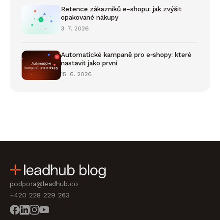
Retence zákazníků e-shopu: jak zvýšit
opakované nákupy
3. 7. 2026
Automatické kampaně pro e‑shopy: které
nastavit jako první
15. 6. 2026
podpora@leadhub.co
+420 228 229 263