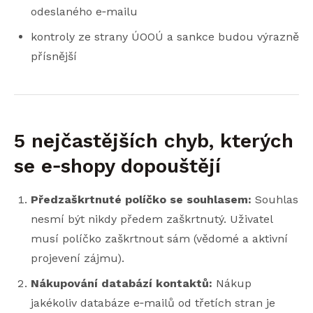
odeslaného e‑mailu
kontroly ze strany ÚOOÚ a sankce budou výrazně
přísnější
5 nejčastějších chyb, kterých
se e‑shopy dopouštějí
Předzaškrtnuté políčko se souhlasem:
Souhlas
nesmí být nikdy předem zaškrtnutý. Uživatel
musí políčko zaškrtnout sám (vědomé a aktivní
projevení zájmu).
Nákupování databází kontaktů:
Nákup
jakékoliv databáze e‑mailů od třetích stran je