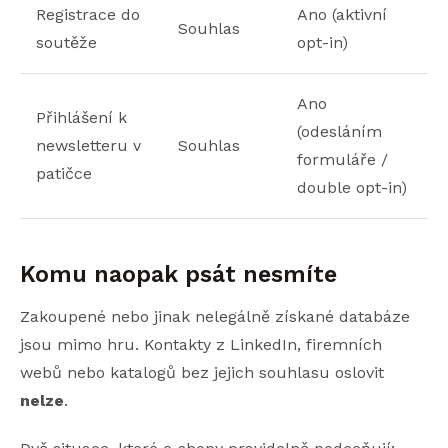
Registrace do
Ano (aktivní
Souhlas
soutěže
opt-in)
Ano
Přihlášení k
(odesláním
newsletteru v
Souhlas
formuláře /
patičce
double opt-in)
Komu naopak psát nesmíte
Zakoupené nebo jinak nelegálně získané databáze
jsou mimo hru. Kontakty z LinkedIn, firemních
webů nebo katalogů bez jejich souhlasu oslovit
nelze
.