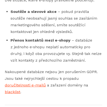
Dvě situace, které e‑shopy pravidelně podceňují:
Soutěže a slevové akce
– pokud pravidla
soutěže neobsahují jasný souhlas se zasíláním
marketingového sdělení, smíte soutěžící
kontaktovat jen ohledně výsledků.
Přenos kontaktů mezi e‑shopy
– databáze
z jednoho e‑shopu neplatí automaticky pro
druhý, i když oba provozujete vy. Stejně tak nelze
vzít kontakty z předchozího zaměstnání.
Nakoupené databáze nejsou jen porušením GDPR.
Jsou také nejrychlejší cestou k propadu
doručitelnosti e-mailů
a zařazení domény na
blacklist
.