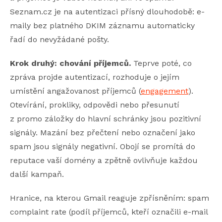
Seznam.cz je na autentizaci přísný dlouhodobě: e-
maily bez platného DKIM záznamu automaticky
řadí do nevyžádané pošty.
Krok druhý: chování příjemců.
Teprve poté, co
zpráva projde autentizací, rozhoduje o jejím
umístění angažovanost příjemců (
engagement
).
Otevírání, prokliky, odpovědi nebo přesunutí
z promo záložky do hlavní schránky jsou pozitivní
signály. Mazání bez přečtení nebo označení jako
spam jsou signály negativní. Obojí se promítá do
reputace vaší domény a zpětně ovlivňuje každou
další kampaň.
Hranice, na kterou Gmail reaguje zpřísněním: spam
complaint rate (podíl příjemců, kteří označili e-mail