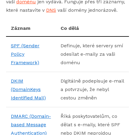
vaši
doménu
jen vydává. Funguje přes tři záznamy,
které nastavíte v
DNS
vaší domény jednorázově.
Záznam
Co dělá
SPF (Sender
Definuje, které servery smí
Policy
odesílat e-maily za vaši
Framework)
doménu
DKIM
Digitálně podepisuje e-mail
(DomainKeys
a potvrzuje, že nebyl
Identified Mail)
cestou změněn
DMARC (Domain-
Říká poskytovatelům, co
based Message
dělat s e-maily, které SPF
Authentication)
nebo DKIM neprojdou