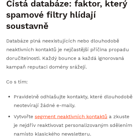
Čistá databáze: faktor, který
spamové filtry hlídají
soustavně
Databáze plná neexistujících nebo dlouhodobě
neaktivních kontaktů je nejčastější příčina propadu
doručitelnosti. Každý bounce a každá ignorovaná
kampaň reputaci domény srážejí.
Co s tím:
Pravidelně odhlašujte kontakty, které dlouhodobě
neotevírají žádné e-maily.
Vytvořte
segment neaktivních kontaktů
a zkuste
je nejdřív reaktivovat personalizovaným sdělením
namísto klasického newsletteru.