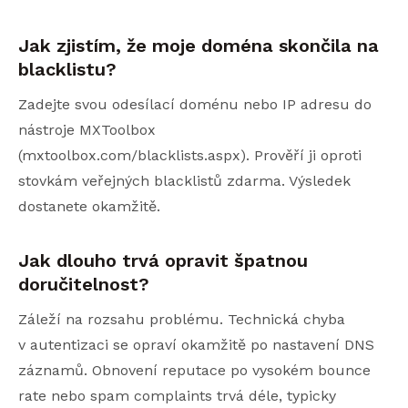
Jak zjistím, že moje doména skončila na
blacklistu?
Zadejte svou odesílací doménu nebo IP adresu do
nástroje MXToolbox
(mxtoolbox.com/blacklists.aspx). Prověří ji oproti
stovkám veřejných blacklistů zdarma. Výsledek
dostanete okamžitě.
Jak dlouho trvá opravit špatnou
doručitelnost?
Záleží na rozsahu problému. Technická chyba
v autentizaci se opraví okamžitě po nastavení DNS
záznamů. Obnovení reputace po vysokém bounce
rate nebo spam complaints trvá déle, typicky