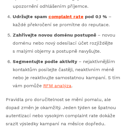
upozornění odhlášením příjemce.
Udržujte spam
complaint rate
pod 0,1 %
–
každé překročení se promítne do reputace.
Zahřívejte novou doménu postupně
– novou
doménu nebo nový odesílací účet rozjíždějte
s malými objemy a postupně navyšujte.
Segmentujte podle aktivity
– nejaktivnějším
kontaktům posílejte častěji, neaktivním méně
nebo je reaktivujte samostatnou kampaní. S tím
vám pomůže
RFM analýza
.
Pravidla pro doručitelnost se mění pomalu, ale
dopad změn je okamžitý. Jeden týden se špatnou
autentizací nebo vysokým complaint rate dokáže
srazit výsledky kampaní na měsíce dopředu.