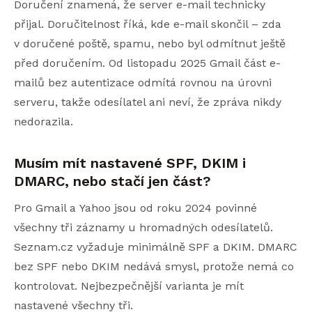
Doručení znamená, že server e-mail technicky
přijal. Doručitelnost říká, kde e-mail skončil – zda
v doručené poště, spamu, nebo byl odmítnut ještě
před doručením. Od listopadu 2025 Gmail část e-
mailů bez autentizace odmítá rovnou na úrovni
serveru, takže odesílatel ani neví, že zpráva nikdy
nedorazila.
Musím mít nastavené SPF, DKIM i
DMARC, nebo stačí jen část?
Pro Gmail a Yahoo jsou od roku 2024 povinné
všechny tři záznamy u hromadných odesílatelů.
Seznam.cz vyžaduje minimálně SPF a DKIM. DMARC
bez SPF nebo DKIM nedává smysl, protože nemá co
kontrolovat. Nejbezpečnější varianta je mít
nastavené všechny tři.