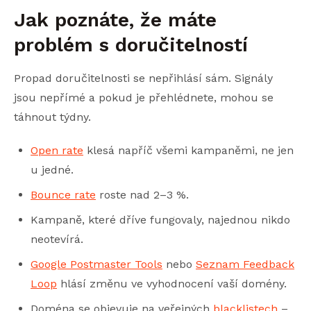
Jak poznáte, že máte
problém s doručitelností
Propad doručitelnosti se nepřihlásí sám. Signály
jsou nepřímé a pokud je přehlédnete, mohou se
táhnout týdny.
Open rate
klesá napříč všemi kampaněmi, ne jen
u jedné.
Bounce rate
roste nad 2–3 %.
Kampaně, které dříve fungovaly, najednou nikdo
neotevírá.
Google Postmaster Tools
nebo
Seznam Feedback
Loop
hlásí změnu ve vyhodnocení vaší domény.
Doména se objevuje na veřejných
blacklistech
–