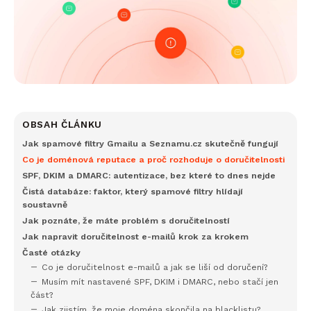
OBSAH ČLÁNKU
Jak spamové filtry Gmailu a Seznamu.cz skutečně fungují
Co je doménová reputace a proč rozhoduje o doručitelnosti
SPF, DKIM a DMARC: autentizace, bez které to dnes nejde
Čistá databáze: faktor, který spamové filtry hlídají
soustavně
Jak poznáte, že máte problém s doručitelností
Jak napravit doručitelnost e-mailů krok za krokem
Časté otázky
Co je doručitelnost e-mailů a jak se liší od doručení?
Musím mít nastavené SPF, DKIM i DMARC, nebo stačí jen
část?
Jak zjistím, že moje doména skončila na blacklistu?