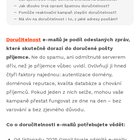
Jak dlouho trvá opravit špatnou doručitelnost?
Pomůže reaktivační kampaň zlepšit doručitelnost?
Má vliv na doručitelnost i to, z jaké adresy posílám?
Doručitelnost
e-mailů je podíl odeslaných zpráv,
které skutečně dorazí do doručené pošty
příjemce.
Ne do spamu, ani odmítnuté serverem
dřív, než je příjemce vůbec uvidí. Ovlivňují ji hned
čtyři faktory najednou: autentizace domény,
doménová reputace, kvalita databáze a chování
příjemců. Pokud jeden z nich selže, mohou vaše
kampaně přestat fungovat ze dne na den – bez
varování a bez zjevného důvodu.
Co o doručitelnosti e-mailů potřebujete vědět:
Od listopadu 2025 Gmail trvale odmítá e-maily