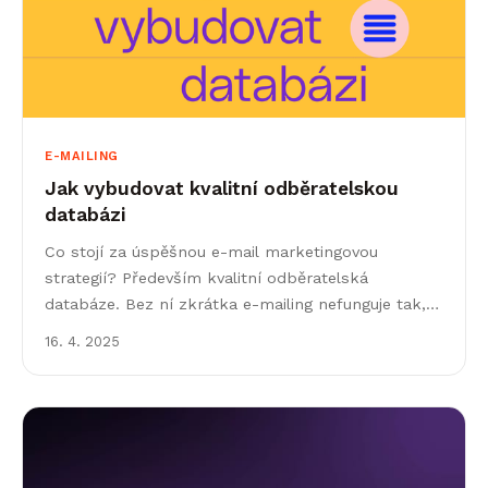
E-MAILING
Jak vybudovat kvalitní odběratelskou
databázi
Co stojí za úspěšnou e-mail marketingovou
strategií? Především kvalitní odběratelská
databáze. Bez ní zkrátka e-mailing nefunguje tak,
jak by měl, a vy přicházíte o jeho plný potenciál. V
16. 4. 2025
minulém článku...