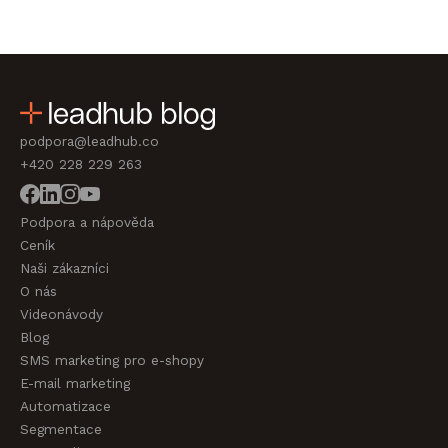
podpora@leadhub.co
+420 228 229 263
Podpora a nápověda
Ceník
Naši zákazníci
O nás
Videonávody
Blog
SMS marketing pro e-shopy
E-mail marketing
Automatizace
Segmentace