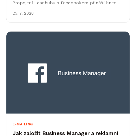
Propojení Leadhubu s Facebookem přináší hned
několik výhod. Mulitkanálově = největší možný
25. 7. 2020
zásah Nejlepší výsledky získáte&hellip;
E-MAILING
Jak založit Business Manager a reklamní