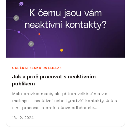
ODBĚRATELSKÁ DATABÁZE
Jak a proč pracovat s neaktivním
publikem
Málo prozkoumané, ale přitom velké téma v e-
mailingu – neaktivní neboli „mrtvé“ kontakty. Jak s
nimi pracovat a proč takové odběratele
dlouhodobě neoslovovat pomocí e-mail
13. 12. 2024
marketingu?