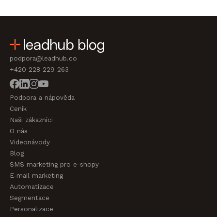
podpora@leadhub.co
+420 228 229 263
Podpora a nápověda
Ceník
Naši zákazníci
O nás
Videonávody
Blog
SMS marketing pro e-shopy
E-mail marketing
Automatizace
Segmentace
Personalizace