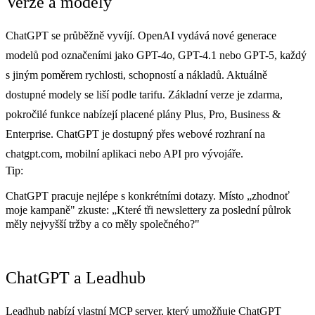
Verze a modely
ChatGPT se průběžně vyvíjí. OpenAI vydává nové generace
modelů pod označeními jako GPT-4o, GPT-4.1 nebo GPT-5, každý
s jiným poměrem rychlosti, schopností a nákladů. Aktuálně
dostupné modely se liší podle tarifu. Základní verze je zdarma,
pokročilé funkce nabízejí placené plány Plus, Pro, Business &
Enterprise. ChatGPT je dostupný přes webové rozhraní na
chatgpt.com, mobilní aplikaci nebo API pro vývojáře.
Tip:
ChatGPT pracuje nejlépe s konkrétními dotazy. Místo „zhodnoť
moje kampaně" zkuste: „Které tři newslettery za poslední půlrok
měly nejvyšší tržby a co měly společného?"
ChatGPT a Leadhub
Leadhub nabízí vlastní
MCP
server, který umožňuje ChatGPT