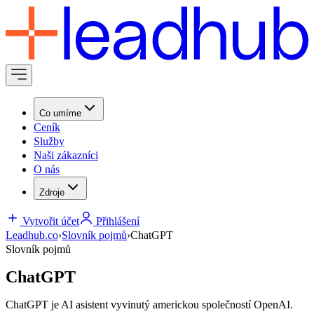
Co umíme
Ceník
Služby
Naši zákazníci
O nás
Zdroje
Vytvořit účet
Přihlášení
Leadhub.co
›
Slovník pojmů
›
ChatGPT
Slovník pojmů
ChatGPT
ChatGPT je AI asistent vyvinutý americkou společností OpenAI.