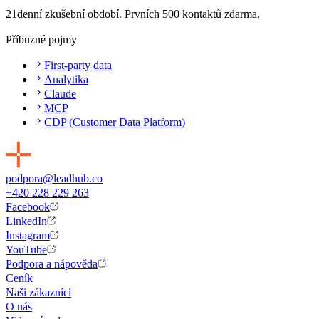
21denní zkušební období. Prvních 500 kontaktů zdarma.
Příbuzné pojmy
First-party data
Analytika
Claude
MCP
CDP (Customer Data Platform)
podpora@leadhub.co
+420 228 229 263
Facebook
LinkedIn
Instagram
YouTube
Podpora a nápověda
Ceník
Naši zákazníci
O nás