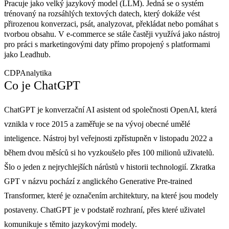
Pracuje jako velký jazykový model (LLM). Jedná se o systém
trénovaný na rozsáhlých textových datech, který dokáže vést
přirozenou konverzaci, psát, analyzovat, překládat nebo pomáhat s
tvorbou obsahu. V e-commerce se stále častěji využívá jako nástroj
pro práci s marketingovými daty přímo propojený s platformami
jako Leadhub.
CDP
Analytika
Co je ChatGPT
ChatGPT je konverzační AI asistent od společnosti OpenAI, která
vznikla v roce 2015 a zaměřuje se na vývoj obecné umělé
inteligence. Nástroj byl veřejnosti zpřístupněn v listopadu 2022 a
během dvou měsíců si ho vyzkoušelo přes 100 milionů uživatelů.
Šlo o jeden z nejrychlejších nárůstů v historii technologií. Zkratka
GPT v názvu pochází z anglického Generative Pre-trained
Transformer, které je označením architektury, na které jsou modely
postaveny. ChatGPT je v podstatě rozhraní, přes které uživatel
komunikuje s těmito jazykovými modely.