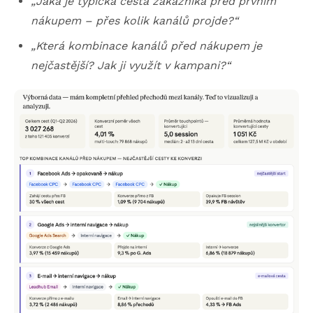
„Jaká je typická cesta zákazníka před prvním
nákupem – přes kolik kanálů projde?“
„Která kombinace kanálů před nákupem je
nejčastější? Jak ji využít v kampani?“