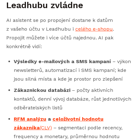
Leadhubu zvládne
AI asistent se po propojení dostane k datům
z vašeho účtu v Leadhubu i
celého e-shopu
.
Propojit můžete i více účtů najednou. AI pak
konkrétně vidí:
Výsledky e-mailových a SMS kampaní
– výkon
newsletterů, automatizací i SMS kampaní; kde
jsou silná místa a kde je prostor pro zlepšení
Zákaznickou databázi
– počty aktivních
kontaktů, denní vývoj databáze, růst jednotlivých
odběratelských listů
RFM analýzu
a
celoživotní hodnotu
zákazníka
(CLV)
– segmentaci podle recency,
frequency a monetary, průměrnou hodnotu