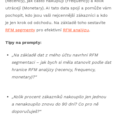
(Recency), jak často nakupují (Frequency) a kolik
utrácejí (Monetary). AI tato data spojí a pomůže vám
pochopit, kdo jsou vaši nejcennější zákazníci a kdo
je jen krok od odchodu. Na základě toho sestavíte
RFM segmenty
pro efektivní
RFM analýzu
.
Tipy na prompty:
„Na základě dat z mého účtu navrhni RFM
segmentaci – jak bych si měla stanovit podle dat
hranice RFM analýzy (recency, frequency,
monetary)?“
„Kolik procent zákazníků nakoupilo jen jednou
a nenakoupilo znovu do 90 dní? Co pro ně
doporučuješ?“