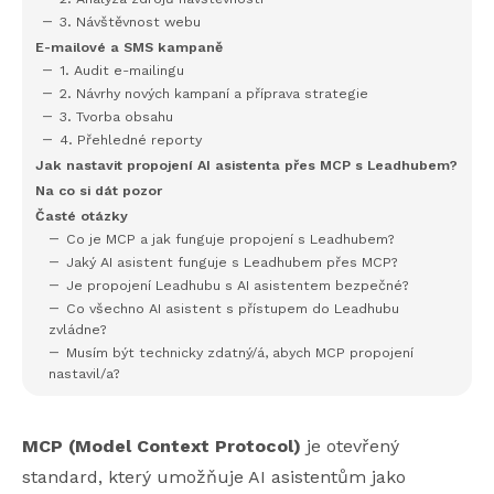
3. Návštěvnost webu
E-mailové a SMS kampaně
1. Audit e-mailingu
2. Návrhy nových kampaní a příprava strategie
3. Tvorba obsahu
4. Přehledné reporty
Jak nastavit propojení AI asistenta přes MCP s Leadhubem?
Na co si dát pozor
Časté otázky
Co je MCP a jak funguje propojení s Leadhubem?
Jaký AI asistent funguje s Leadhubem přes MCP?
Je propojení Leadhubu s AI asistentem bezpečné?
Co všechno AI asistent s přístupem do Leadhubu
zvládne?
Musím být technicky zdatný/á, abych MCP propojení
nastavil/a?
MCP (Model Context Protocol)
je otevřený
standard, který umožňuje AI asistentům jako