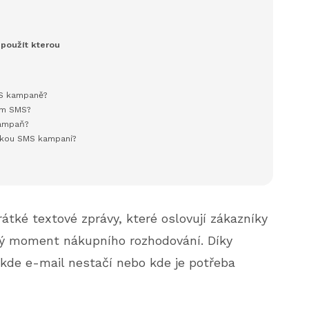
použít kterou
MS kampaně?
ím SMS?
kampaň?
ickou SMS kampaní?
átké textové zprávy, které oslovují zákazníky
ý moment nákupního rozhodování. Díky
kde e-mail nestačí nebo kde je potřeba