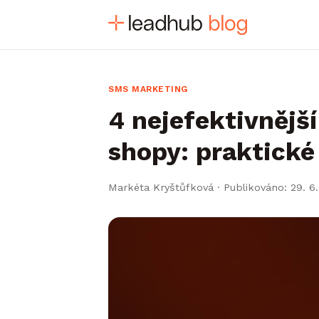
SMS MARKETING
4 nejefektivněj
shopy: praktické
Markéta Kryštůfková
·
Publikováno: 29. 6.