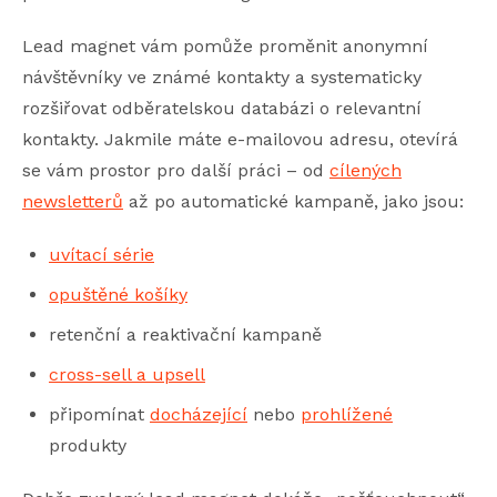
Lead magnet vám pomůže proměnit anonymní
návštěvníky ve známé kontakty a systematicky
rozšiřovat odběratelskou databázi o relevantní
kontakty. Jakmile máte e-mailovou adresu, otevírá
se vám prostor pro další práci – od
cílených
newsletterů
až po automatické kampaně, jako jsou:
uvítací série
opuštěné košíky
retenční a reaktivační kampaně
cross-sell a upsell
připomínat
docházející
nebo
prohlížené
produkty