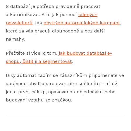
S databází je potřeba pravidelně pracovat
a komunikovat. A to jak pomocí
cílených
newsletterů
, tak
chytrých automatických kampaní
,
které za vás pracují dlouhodobě a bez další
námahy.
Přečtěte si více, o tom,
jak budovat databázi e-
shopu, čistit ji a segmentovat
.
Díky automatizacím se zákazníkům připomenete ve
správnou chvíli a s relevantním sdělením – ať už
jde o první nákup, opakovanou objednávku nebo
budování vztahu se značkou.