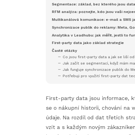
Segmentace: základ, bez kterého jsou dat
RFM analýza: poznejte, kdo jsou vaši nejce
Multikanálová komunikace: e-mail a SMS j
Synchronizace publik do reklamy: Meta, Go
Analytika v Leadhubu: jak měřit, jestli to fu
First-party data jako základ strategie
Časté otázky
Co jsou first-party data a jak se liší o
Jak začít se segmentací, když mám ma
Jak funguje synchronizace publik do M
Potřebuji pro využití first-party dat te
First-party data jsou informace, 
se o nákupní historii, chování na
údaje. Na rozdíl od dat třetích s
vzít a s každým novým zákazníkem