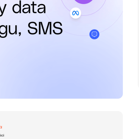
ží
ici