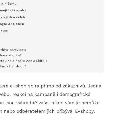
a k ničemu
nnější zákazníci
ako jeden celek
ogle Ads, Sklik
nguje
d third-party dat?
lou databázi?
eta Ads, Google Ads a Skliku?
chnické znalosti?
které e-shop sbírá přímo od zákazníků. Jedná
 webu, reakci na kampaně i demografické
tran jsou výhradně vaše: nikdo vám je nemůže
 nebo odběratelem jich přibývá. E-shopy,