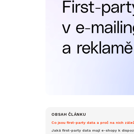
OBSAH ČLÁNKU
Co jsou first-party data a proč na nich zále
Jaká first-party data mají e-shopy k dispoz