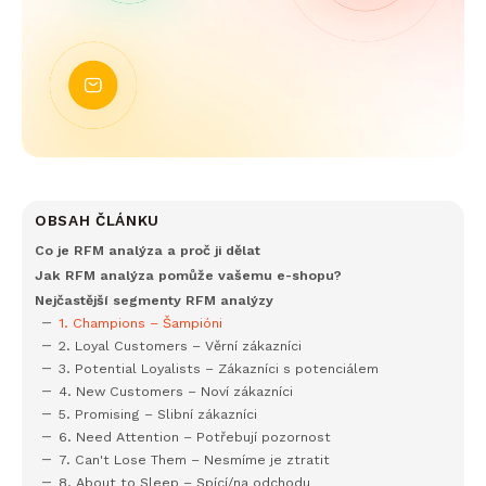
OBSAH ČLÁNKU
Co je RFM analýza a proč ji dělat
Jak RFM analýza pomůže vašemu e-shopu?
Nejčastější segmenty RFM analýzy
1. Champions – Šampióni
2. Loyal Customers – Věrní zákazníci
3. Potential Loyalists – Zákazníci s potenciálem
4. New Customers – Noví zákazníci
5. Promising – Slibní zákazníci
6. Need Attention – Potřebují pozornost
7. Can't Lose Them – Nesmíme je ztratit
8. About to Sleep – Spící/na odchodu