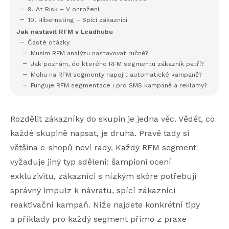
9. At Risk – V ohrožení
10. Hibernating – Spící zákazníci
Jak nastavit RFM v Leadhubu
Časté otázky
Musím RFM analýzu nastavovat ručně?
Jak poznám, do kterého RFM segmentu zákazník patří?
Mohu na RFM segmenty napojit automatické kampaně?
Funguje RFM segmentace i pro SMS kampaně a reklamy?
Rozdělit zákazníky do skupin je jedna věc. Vědět, co
každé skupině napsat, je druhá. Právě tady si
většina e-shopů neví rady. Každý RFM segment
vyžaduje jiný typ sdělení: šampioni ocení
exkluzivitu, zákazníci s nízkým skóre potřebují
správný impulz k návratu, spící zákazníci
reaktivační kampaň. Níže najdete konkrétní tipy
a příklady pro každý segment přímo z praxe