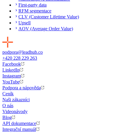
First-party data
RFM segmentace
CLV (Customer Lifetime Value)
Upsell
AOV (Average Order Value)
podpora@leadhub.co
+420 228 229 263
Facebook
LinkedIn
Instagram
YouTube
Podpora a nápověda
Ceník
Naši zákazníci
O nás
Videonávody
Blog
API dokumentace
Integrační manuál