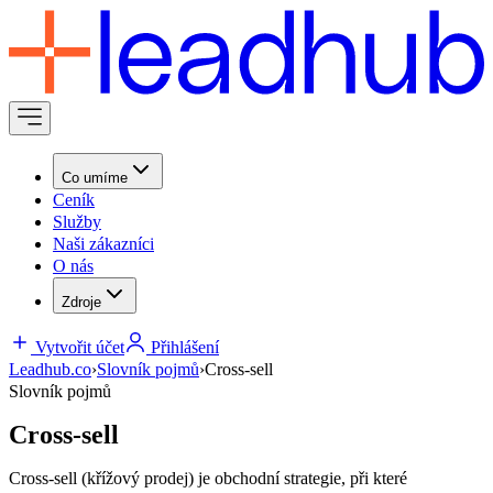
Co umíme
Ceník
Služby
Naši zákazníci
O nás
Zdroje
Vytvořit účet
Přihlášení
Leadhub.co
›
Slovník pojmů
›
Cross-sell
Slovník pojmů
Cross-sell
Cross-sell (křížový prodej) je obchodní strategie, při které