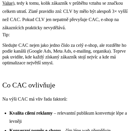
Value)
, tedy k tomu, kolik zákazník v průběhu vztahu se značkou
celkem utratí. Zlaté pravidlo zní: CLV by mělo být alespoň 3× vyšší
než CAC. Pokud CLV jen nepatrně převyšuje CAC, e-shop na
zákaznících prakticky nevydělává.
Tip:
Sledujte CAC nejen jako jedno číslo za celý e-shop, ale rozdělte ho
podle kanálů (Google Ads, Meta Ads, e-mailing, organika). Teprve
pak uvidíte, kde každý získaný zákazník stojí nejvíc a kde má
optimalizace největší smysl.
Co CAC ovlivňuje
Na výši CAC má vliv řada faktorů:
Kvalita cílení reklamy
– relevantní publikum konvertuje lépe a
levněji
Konverzní poměr
e-shopu
– čím lépe web přeměňuje