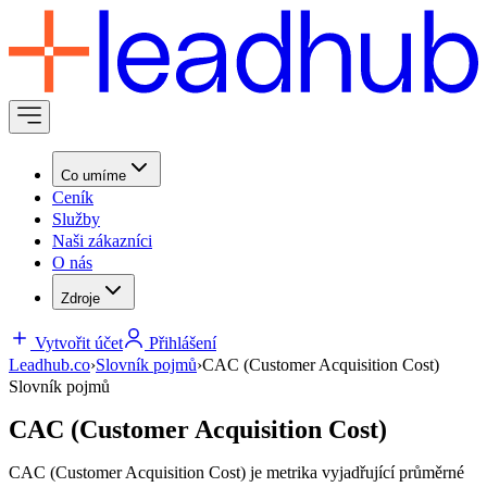
Co umíme
Ceník
Služby
Naši zákazníci
O nás
Zdroje
Vytvořit účet
Přihlášení
Leadhub.co
›
Slovník pojmů
›
CAC (Customer Acquisition Cost)
Slovník pojmů
CAC (Customer Acquisition Cost)
CAC (Customer Acquisition Cost) je metrika vyjadřující průměrné