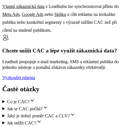
Vlastní zákaznická data
z Leadhubu lze synchronizovat přímo do
Meta Ads
,
Google Ads
nebo
Skliku
a cílit reklamu na lookalike
publika nebo konkrétní segmenty s výrazně nižším CAC než při
cílení na studené publikum.
Chcete snížit CAC a lépe využít zákaznická data?
Leadhub propojuje e-mail marketing, SMS a reklamní publika do
jednoho nástroje a pomáhá získávat zákazníky efektivněji.
Vyzkoušet zdarma
Časté otázky
Co je CAC?
Jak se CAC počítá?
Jaký je dobrý poměr CAC a CLV?
Jak snížit CAC?