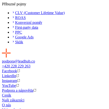
Příbuzné pojmy
CLV (Customer Lifetime Value)
ROAS
Konverzní poměr
First-party data
PPC
Google Ads
Sklik
podpora@leadhub.co
+420 228 229 263
Facebook
LinkedIn
Instagram
YouTube
Podpora a nápověda
Ceník
Naši zákazníci
O nás