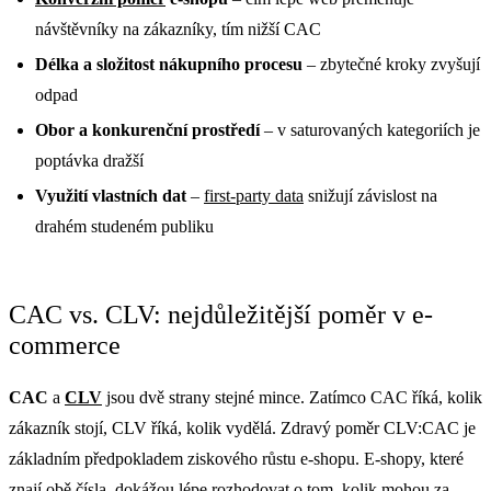
návštěvníky na zákazníky, tím nižší CAC
Délka a složitost nákupního procesu
– zbytečné kroky zvyšují
odpad
Obor a konkurenční prostředí
– v saturovaných kategoriích je
poptávka dražší
Využití vlastních dat
–
first-party data
snižují závislost na
drahém studeném publiku
CAC vs. CLV: nejdůležitější poměr v e-
commerce
CAC
a
CLV
jsou dvě strany stejné mince. Zatímco CAC říká, kolik
zákazník stojí, CLV říká, kolik vydělá. Zdravý poměr CLV:CAC je
základním předpokladem ziskového růstu e-shopu. E-shopy, které
znají obě čísla, dokážou lépe rozhodovat o tom, kolik mohou za