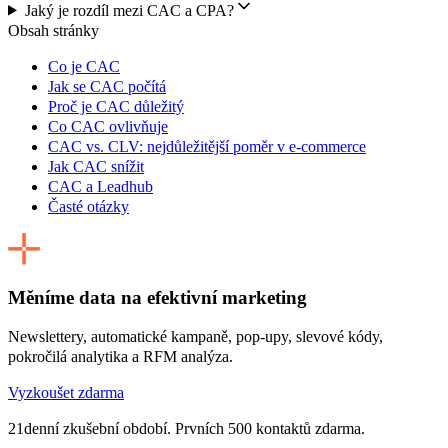
Jaký je rozdíl mezi CAC a CPA?
Obsah stránky
Co je CAC
Jak se CAC počítá
Proč je CAC důležitý
Co CAC ovlivňuje
CAC vs. CLV: nejdůležitější poměr v e-commerce
Jak CAC snížit
CAC a Leadhub
Časté otázky
Měníme data na efektivní marketing
Newslettery, automatické kampaně, pop-upy, slevové kódy,
pokročilá analytika a RFM analýza.
Vyzkoušet zdarma
21denní zkušební období. Prvních 500 kontaktů zdarma.