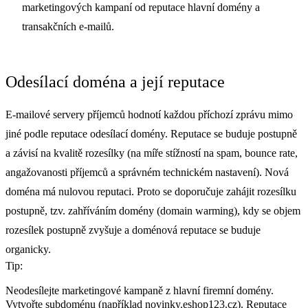
marketingových kampaní od reputace hlavní domény a
transakčních e-mailů.
Odesílací doména a její reputace
E-mailové servery příjemců hodnotí každou příchozí zprávu mimo
jiné podle reputace odesílací domény. Reputace se buduje postupně
a závisí na kvalitě rozesílky (na míře stížností na spam, bounce rate,
angažovanosti příjemců a správném technickém nastavení). Nová
doména má nulovou reputaci. Proto se doporučuje zahájit rozesílku
postupně, tzv. zahříváním domény (domain warming), kdy se objem
rozesílek postupně zvyšuje a doménová reputace se buduje
organicky.
Tip:
Neodesílejte marketingové kampaně z hlavní firemní domény.
Vytvořte subdoménu (například novinky.eshop123.cz). Reputace