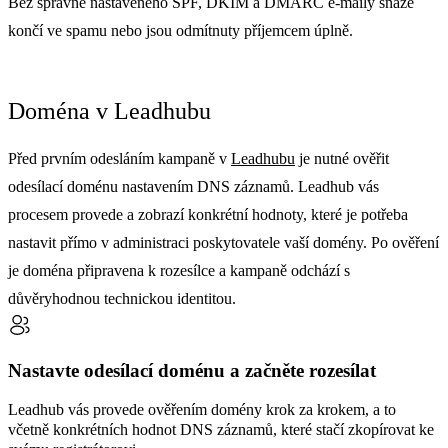
Bez správně nastaveného SPF, DKIM a DMARC e-maily snáze
končí ve spamu nebo jsou odmítnuty příjemcem úplně.
Doména v Leadhubu
Před prvním odesláním kampaně v
Leadhubu
je nutné ověřit
odesílací doménu nastavením DNS záznamů. Leadhub vás
procesem provede a zobrazí konkrétní hodnoty, které je potřeba
nastavit přímo v administraci poskytovatele vaší domény. Po ověření
je doména připravena k rozesílce a kampaně odchází s
důvěryhodnou technickou identitou.
Nastavte odesílací doménu a začněte rozesílat
Leadhub vás provede ověřením domény krok za krokem, a to
včetně konkrétních hodnot DNS záznamů, které stačí zkopírovat ke