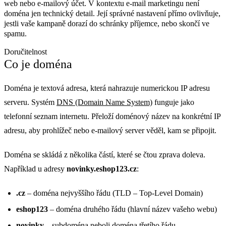
web nebo e-mailový účet. V kontextu e-mail marketingu není
doména jen technický detail. Její správné nastavení přímo ovlivňuje,
jestli vaše kampaně dorazí do schránky příjemce, nebo skončí ve
spamu.
Doručitelnost
Co je doména
Doména je textová adresa, která nahrazuje numerickou IP adresu
serveru. Systém
DNS (Domain Name System)
funguje jako
telefonní seznam internetu. Přeloží doménový název na konkrétní IP
adresu, aby prohlížeč nebo e-mailový server věděl, kam se připojit.
Doména se skládá z několika částí, které se čtou zprava doleva.
Například u adresy
novinky.eshop123.cz
:
.cz
– doména nejvyššího řádu (TLD – Top-Level Domain)
eshop123
– doména druhého řádu (hlavní název vašeho webu)
novinky
–
subdoména neboli doména třetího řádu