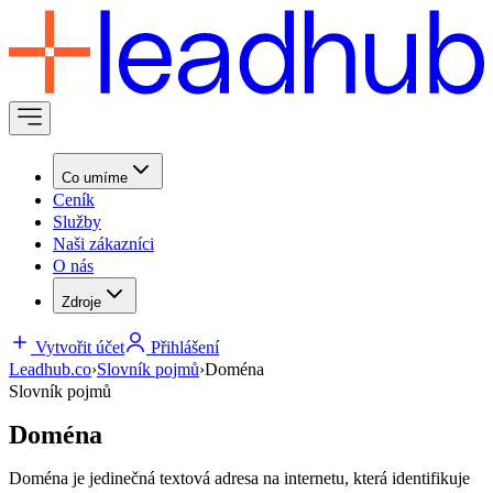
Co umíme
Ceník
Služby
Naši zákazníci
O nás
Zdroje
Vytvořit účet
Přihlášení
Leadhub.co
›
Slovník pojmů
›
Doména
Slovník pojmů
Doména
Doména je jedinečná textová adresa na internetu, která identifikuje