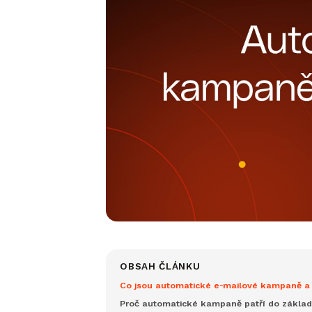
OBSAH ČLÁNKU
Co jsou automatické e‑mailové kampaně a 
Proč automatické kampaně patří do zákla