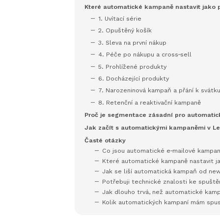
Které automatické kampaně nastavit jako 
1. Uvítací série
2. Opuštěný košík
3. Sleva na první nákup
4. Péče po nákupu a cross‑sell
5. Prohlížené produkty
6. Docházející produkty
7. Narozeninová kampaň a přání k svátk
8. Retenční a reaktivační kampaně
Proč je segmentace zásadní pro automati
Jak začít s automatickými kampaněmi v L
Časté otázky
Co jsou automatické e‑mailové kampa
Které automatické kampaně nastavit ja
Jak se liší automatická kampaň od ne
Potřebuji technické znalosti ke spušt
Jak dlouho trvá, než automatické kamp
Kolik automatických kampaní mám spus