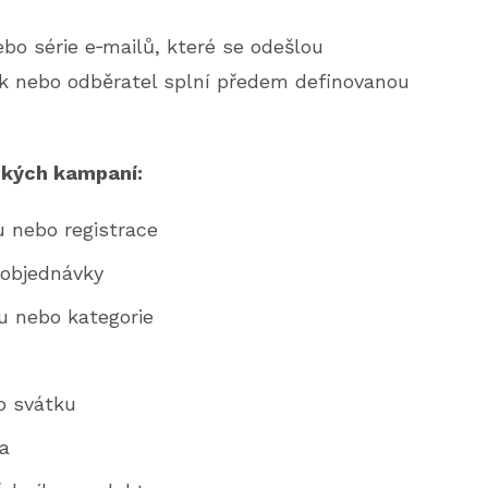
ebo série e‑mailů, které se odešlou
ík nebo odběratel splní předem definovanou
ckých kampaní:
u nebo registrace
 objednávky
u nebo kategorie
o svátku
a