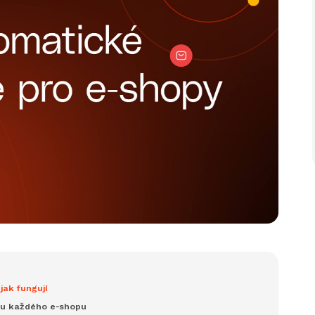
jak fungují
du každého e‑shopu