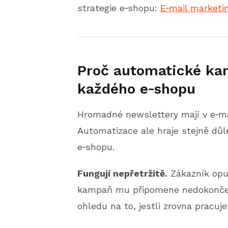
strategie e‑shopu:
E‑mail marketi
Proč automatické ka
každého e‑shopu
Hromadné newslettery mají v e‑ma
Automatizace ale hraje stejně důle
e‑shopu.
Fungují nepřetržitě.
Zákazník opus
kampaň mu připomene nedokončeno
ohledu na to, jestli zrovna pracuje