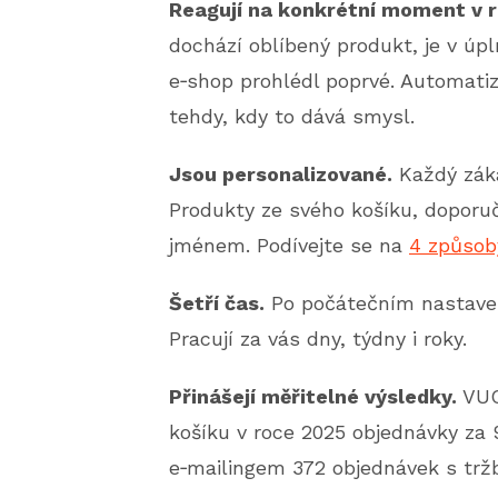
Reagují na konkrétní moment v 
dochází oblíbený produkt, je v úpln
e‑shop prohlédl poprvé. Automatiz
tehdy, kdy to dává smysl.
Jsou personalizované.
Každý záka
Produkty ze svého košíku, doporuč
jménem. Podívejte se na
4 způsoby
Šetří čas.
Po počátečním nastaven
Pracují za vás dny, týdny i roky.
Přinášejí měřitelné výsledky.
VUC
košíku v roce 2025 objednávky za 
e‑mailingem 372 objednávek s tržb