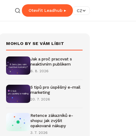
Otevřít Leadhub ▸
CZ
MOHLO BY SE VÁM LÍBIT
Jak a proč pracovat s
neaktivním publikem
6. 8. 2026
5 tipů pro úspěšný e-mail
marketing
20. 7. 2026
Retence zákazníků e-
shopu: jak zvýšit
opakované nákupy
3. 7. 2026