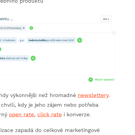
řebního produktu
hdy výkonnější než hromadné
newslettery
.
chvíli, kdy je jeho zájem nebo potřeba
ěrný
open rate
,
click rate
i konverze.
tizace zapadá do celkové marketingové