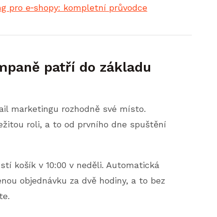
ng pro e‑shopy: kompletní průvodce
mpaně patří do základu
il marketingu rozhodně své místo.
žitou roli, a to od prvního dne spuštění
tí košík v 10:00 v neděli. Automatická
u objednávku za dvě hodiny, a to bez
te.