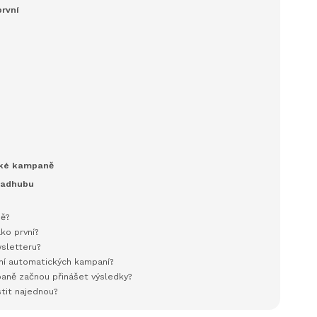
první
u
cké kampaně
eadhubu
ně?
ko první?
wsletteru?
ění automatických kampaní?
aně začnou přinášet výsledky?
tit najednou?